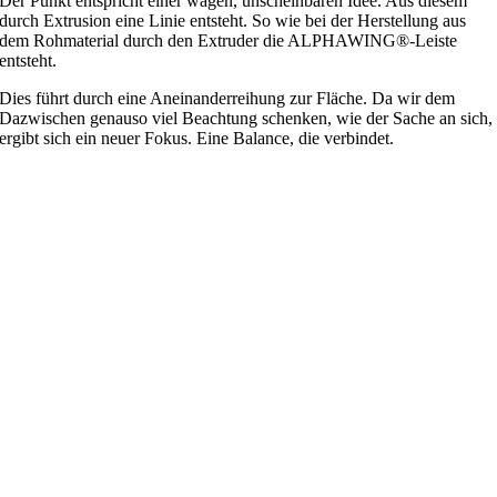
Der Punkt entspricht einer wagen, unscheinbaren Idee.
Aus diesem
durch Extrusion eine Linie entsteht.
So wie bei der Herstellung aus
dem Rohmaterial
durch den Extruder die ALPHAWING®-Leiste
entsteht.
Dies führt durch eine Aneinanderreihung zur Fläche.
Da wir dem
Dazwischen genauso viel Beachtung schenken,
wie der Sache an sich,
ergibt sich ein neuer Fokus.
Eine Balance, die verbindet.